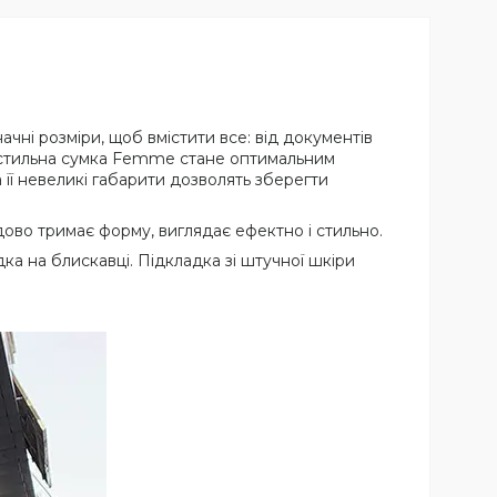
чні розміри, щоб вмістити все: від документів
 і стильна сумка Femme стане оптимальним
а її невеликі габарити дозволять зберегти
дово тримає форму, виглядає ефектно і стильно.
дка на блискавці. Підкладка зі штучної шкіри