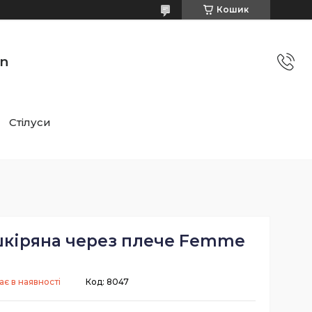
Кошик
on
Стілуси
шкіряна через плече Femme
є в наявності
Код:
8047