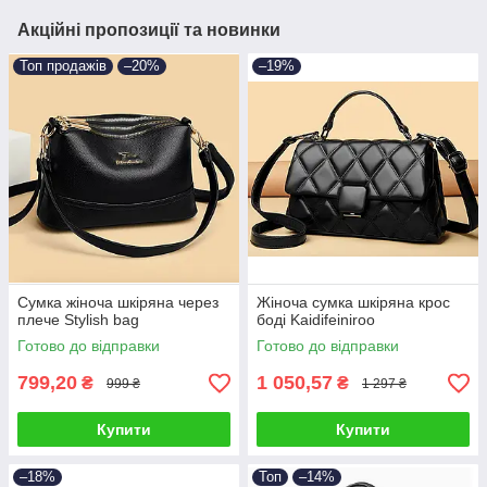
Акційні пропозиції та новинки
Топ продажів
–20%
–19%
Сумка жіноча шкіряна через
Жіноча сумка шкіряна крос
плече Stylish bag
боді Kaidifeiniroo
Готово до відправки
Готово до відправки
799,20
1 050,57
₴
₴
999 ₴
1 297 ₴
Купити
Купити
–18%
Топ
–14%