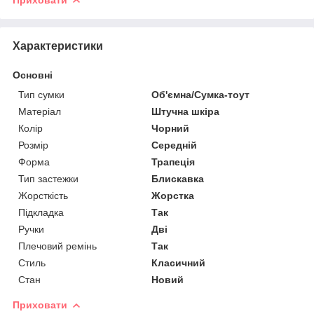
Характеристики
Основні
Тип сумки
Об'ємна/Сумка-тоут
Матеріал
Штучна шкіра
Колір
Чорний
Розмір
Середній
Форма
Трапеція
Тип застежки
Блискавка
Жорсткість
Жорстка
Підкладка
Так
Ручки
Дві
Плечовий ремінь
Так
Стиль
Класичний
Стан
Новий
Приховати