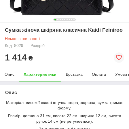
Сумка жіноча шкіряна класична Kaidi Feiniroo
Немає в наявності
Код: 8029
Роздріб
1 414
₴
Опис
Характеристики
Доставка
Оплата
Умови 
Опис
Матеріал: високої якості штучна шкіра, жорстка, сумка тримає
форму.
Розмір: довжина 31 см, висота 22 см, ширина 12 см, висота
ручок 14 см (не регулюється).
Закривається на блискавку.