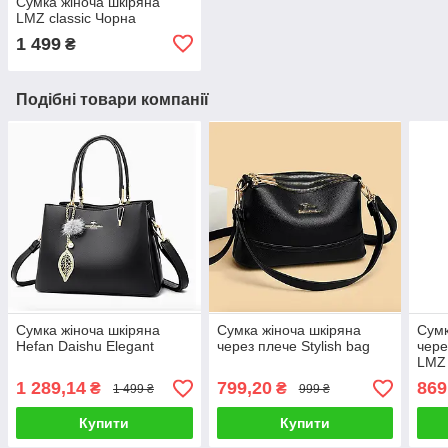
Сумка жіноча шкіряна
LMZ classic Чорна
1 499
₴
Подібні товари компанії
Сумка жіноча шкіряна
Сумка жіноча шкіряна
Сумк
Hefan Daishu Elegant
через плече Stylish bag
чере
LMZ
1 289,14
799,20
869
₴
₴
1 499 ₴
999 ₴
Купити
Купити