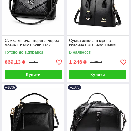
Сумка жіноча шкіряна через
Сумка жіноча шкіряна
плече Charlcs Kcith LMZ
класична XiaHeng Daishu
Готово до відправки
В наявності
869,13
1 246
₴
₴
999 ₴
1 400 ₴
Купити
Купити
–10%
–10%