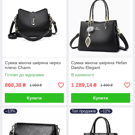
Сумка жіноча шкіряна через
Сумка жіноча шкіряна Hefan
плечо Charm
Daishu Elegant
Готово до відправки
В наявності
868,38
1 289,14
₴
₴
1 059 ₴
1 499 ₴
Купити
Купити
–13%
Топ продажів
–11%