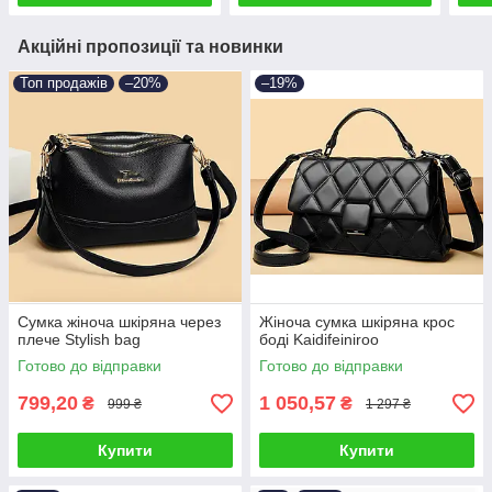
Акційні пропозиції та новинки
Топ продажів
–20%
–19%
Сумка жіноча шкіряна через
Жіноча сумка шкіряна крос
плече Stylish bag
боді Kaidifeiniroo
Готово до відправки
Готово до відправки
799,20
1 050,57
₴
₴
999 ₴
1 297 ₴
Купити
Купити