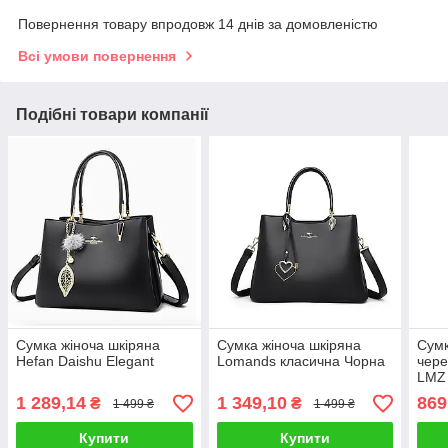
Повернення товару впродовж 14 днів за домовленістю
Всі умови повернення
Подібні товари компанії
Сумка жіноча шкіряна
Сумка жіноча шкіряна
Сумк
Hefan Daishu Elegant
Lomands класична Чорна
чере
LMZ
1 289,14
1 349,10
869
₴
₴
1 499 ₴
1 499 ₴
Купити
Купити