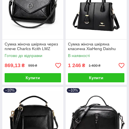
Сумка жіноча шкіряна через
Сумка жіноча шкіряна
плече Charlcs Kcith LMZ
класична XiaHeng Daishu
Готово до відправки
В наявності
869,13
1 246
₴
₴
999 ₴
1 400 ₴
Купити
Купити
–10%
–10%