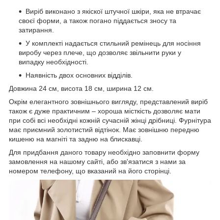
Виріб виконано з якіскої штучної шкіри, яка не втрачає
своєї форми, а також погано піддається зносу та
затирання.
У комплекті надається стильний ремінець для носіння
виробу через плече, що дозволяє звільнити руки у
випадку необхідності.
Наявність двох основних відділів.
Довжина 24 см, висота 18 см, ширина 12 см.
Окрім елегантного зовнішнього вигляду, представлений виріб
також є дуже практичним – хороша місткість дозволяє мати
при собі всі необхідні кожній сучасній жінці дрібниці. Фурнітура
має приємний золотистий відтінок. Має зовнішню передню
кишеню на магніті та задню на блискавці.
Для придбання даного товару необхідно заповнити форму
замовлення на нашому сайті, або зв'язатися з нами за
номером телефону, що вказаний на його сторінці.