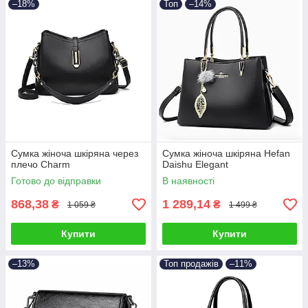
–18%
Топ
–14%
Сумка жіноча шкіряна через
Сумка жіноча шкіряна Hefan
плечо Charm
Daishu Elegant
Готово до відправки
В наявності
868,38
1 289,14
₴
₴
1 059 ₴
1 499 ₴
Купити
Купити
–13%
Топ продажів
–11%