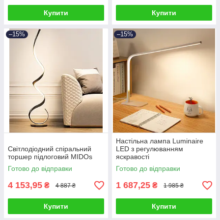
Купити
Купити
–15%
–15%
Настільна лампа Luminaire
Світлодіодний спіральний
LED з регулюванням
торшер підлоговий MIDOs
яскравості
Готово до відправки
Готово до відправки
4 153,95
1 687,25
₴
₴
4 887 ₴
1 985 ₴
Купити
Купити