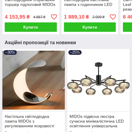
торшер підлоговий MIDOs
лампа з годинником LED
Leaf
режи
4 153,95
1 889,10
6 4
₴
₴
4 887 ₴
2 099 ₴
Купити
Купити
Акційні пропозиції та новинки
–30%
–25%
Настільна світлодіодна
MIDOs підвісна люстра
лампа MIDOs з
сучасна мінімалістична LED
регулюванням яскравості
освітлення універсальна