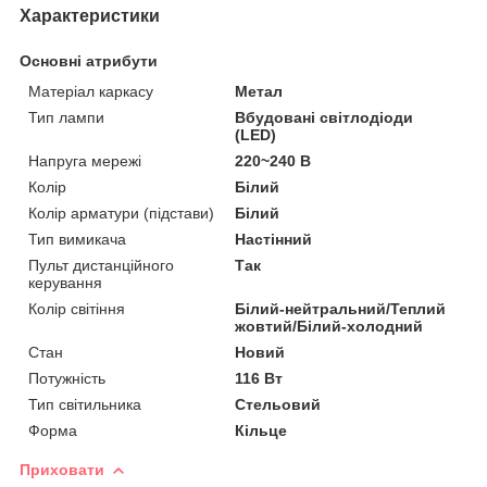
Характеристики
Основні атрибути
Матеріал каркасу
Метал
Тип лампи
Вбудовані світлодіоди
(LED)
Напруга мережі
220~240 В
Колір
Білий
Колір арматури (підстави)
Білий
Тип вимикача
Настінний
Пульт дистанційного
Так
керування
Колір світіння
Білий-нейтральний/Теплий
жовтий/Білий-холодний
Стан
Новий
Потужність
116 Вт
Тип світильника
Стельовий
Форма
Кільце
Приховати