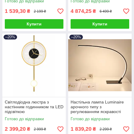
Готово до відправки
Готово до відправки
1 539,30
4 874,25
₴
₴
2 199 ₴
6 499 ₴
Купити
Купити
–20%
–20%
Світлодіодна люстра з
Настільна лампа Luminaire
настінним годинником та LED
арочного типу з
підсвіткою
регулюванням яскравості
Готово до відправки
Готово до відправки
2 399,20
1 839,20
₴
₴
2 999 ₴
2 299 ₴