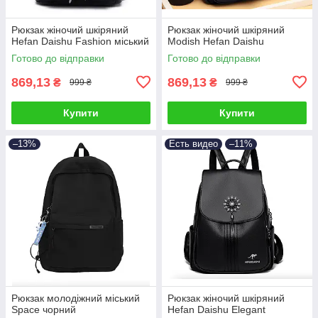
Рюкзак жіночий шкіряний
Рюкзак жіночий шкіряний
Hefan Daishu Fashion міський
Modish Hefan Daishu
Готово до відправки
Готово до відправки
869,13
869,13
₴
₴
999 ₴
999 ₴
Купити
Купити
–13%
Есть видео
–11%
Рюкзак молодіжний міський
Рюкзак жіночий шкіряний
Space чорний
Hefan Daishu Elegant