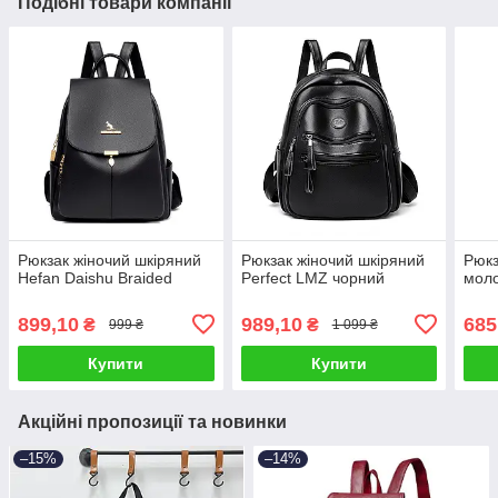
Подібні товари компанії
Рюкзак жіночий шкіряний
Рюкзак жіночий шкіряний
Рюкз
Hefan Daishu Braided
Perfect LMZ чорний
моло
899,10
989,10
685
₴
₴
999 ₴
1 099 ₴
Купити
Купити
Акційні пропозиції та новинки
–15%
–14%