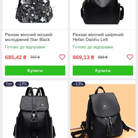
Рюкзак жіночий міський
Рюкзак жіночий шкіряний
молодіжний Star Black
Hefan Daishu Left
Готово до відправки
Готово до відправки
685,42
869,13
₴
₴
797 ₴
999 ₴
Купити
Купити
Топ
–13%
–13%