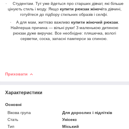
·
Студентам. Тут уже йдеться про старших дівчат, які більше
цінують стиль і моду. Якщо
купити рюкзак жіночі
та дівчині,
готуйтеся до підбору стильних образів і селфі.
· А для мам, життєво важливо
купити жіночий рюкзак
.
Найперша причина — вільні руки! З маленькою дитиною
рюкзак дуже виручає. Все необхідне: пляшечка, вологі
серветки, соска, запасні памперси за спиною.
Приховати
Характеристики
Основні
Вікова група
Для дорослих і підлітків
Стать
Унісекс
Тип
Міський