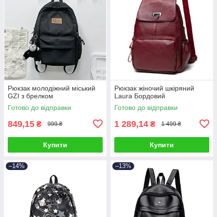
Рюкзак молодіжний міський
Рюкзак жіночий шкіряний
GZI з брелком
Laura Бордовий
Готово до відправки
Готово до відправки
849,15
1 289,14
₴
₴
999 ₴
1 499 ₴
Купити
Купити
–14%
–13%