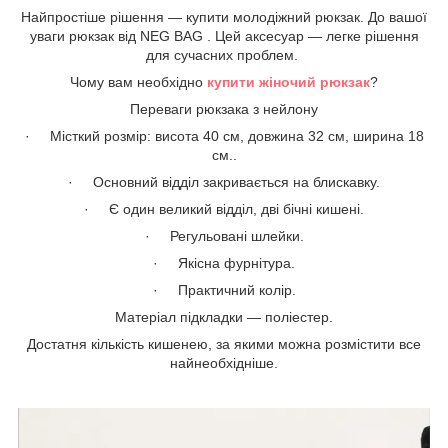
Найпростіше рішення — купити молодіжний рюкзак. До вашої
уваги рюкзак від NEG BAG . Цей аксесуар — легке рішення
для сучасних проблем.
Чому вам необхідно
купити жіночий рюкзак
?
Переваги рюкзака з нейлону
· Місткий розмір: висота 40 см, довжина 32 см, ширина 18
см..
·
Основний відділ закривається на блискавку.
·
Є один великий відділ, дві бічні кишені.
·
Регульовані шлейки.
·
Якісна фурнітура.
·
Практичний колір.
Матеріал підкладки — поліестер.
Достатня кількість кишенею, за якими можна розмістити все
найнеобхідніше.