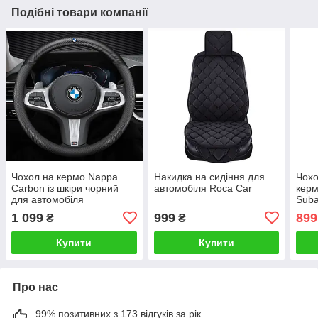
Подібні товари компанії
Чохол на кермо Nappa
Накидка на сидіння для
Чохо
Carbon із шкіри чорний
автомобіля Roca Car
керм
для автомобіля
Suba
1 099
999
899
₴
₴
Купити
Купити
Про нас
99% позитивних з 173 відгуків за рік