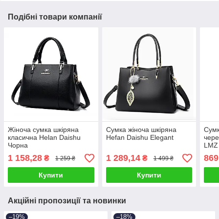
Подібні товари компанії
Жіноча сумка шкіряна
Сумка жіноча шкіряна
Сумк
класична Helan Daishu
Hefan Daishu Elegant
чере
Чорна
LMZ
1 158,28
1 289,14
869
₴
₴
1 259 ₴
1 499 ₴
Купити
Купити
Акційні пропозиції та новинки
–19%
–18%