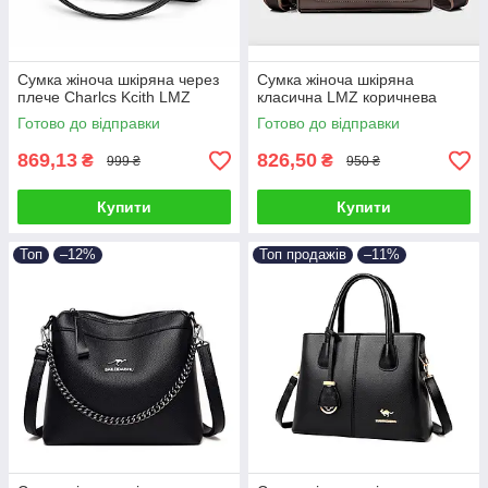
Сумка жіноча шкіряна через
Сумка жіноча шкіряна
плече Charlcs Kcith LMZ
класична LMZ коричнева
Готово до відправки
Готово до відправки
869,13
826,50
₴
₴
999 ₴
950 ₴
Купити
Купити
Топ
–12%
Топ продажів
–11%