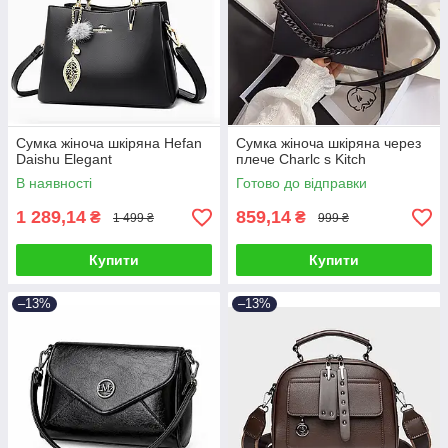
Сумка жіноча шкіряна Hefan
Сумка жіноча шкіряна через
Daishu Elegant
плече Charlc s Kitch
В наявності
Готово до відправки
1 289,14
859,14
₴
₴
1 499 ₴
999 ₴
Купити
Купити
–13%
–13%