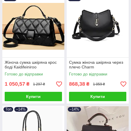
Жіноча сумка шкіряна крос
Сумка жіноча шкіряна через
боді Kaidifeiniroo
плечо Charm
Готово до відправки
Готово до відправки
1 050,57
868,38
₴
₴
1 297 ₴
1 059 ₴
Купити
Купити
Топ
–14%
–14%