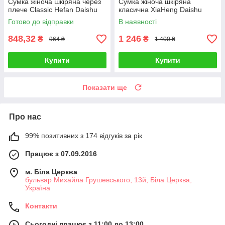
Сумка жіноча шкіряна через
Сумка жіноча шкіряна
плече Classic Hefan Daishu
класична XiaHeng Daishu
Готово до відправки
В наявності
848,32
1 246
₴
₴
964 ₴
1 400 ₴
Купити
Купити
Показати ще
Про нас
99% позитивних з 174 відгуків за рік
Працює з 07.09.2016
м. Біла Церква
бульвар Михайла Грушевського, 13й, Біла Церква,
Україна
Контакти
Сьогодні працює з 11:00 до 13:00