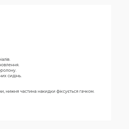
алів.
новлення.
оролону.
их сидінь.
ни, нижня частина накидки фіксується гачком.