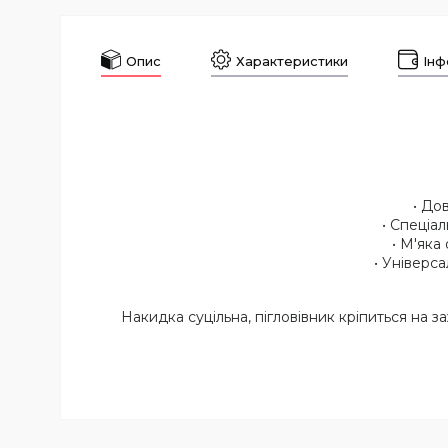
Опис
Характеристики
Інф
• До
• Спеціа
• М'яка
• Універс
Накидка суцільна, пігловівник кріпиться на 