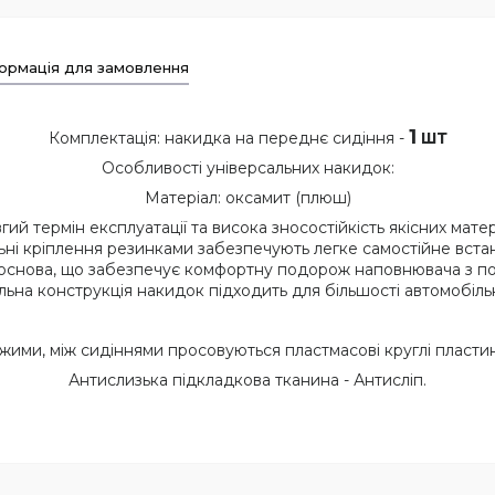
ормація для замовлення
1
Комплектація: накидка на переднє сидіння -
ШТ
Особливості універсальних накидок:
Матеріал: оксамит (плюш)
вгий термін експлуатації та висока зносостійкість якісних матері
льні кріплення резинками забезпечують легке самостійне вста
 основа, що забезпечує комфортну подорож наповнювача з п
альна конструкція накидок підходить для більшості автомобільн
зажими, між сидіннями просовуються пластмасові круглі пласти
Антислизька підкладкова тканина - Антисліп.