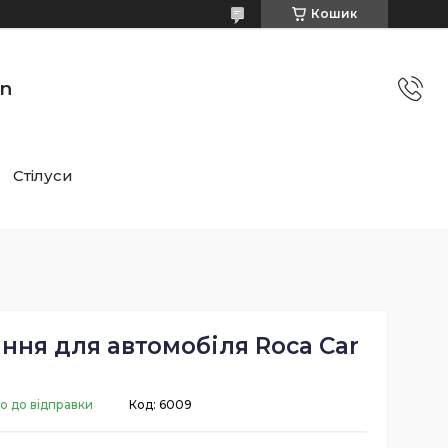
Кошик
on
Стілуси
ння для автомобіля Roca Car
о до відправки
Код:
6009